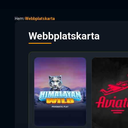
Hem
Webbplatskarta
Webbplatskarta