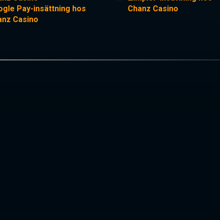
gle Pay-insättning hos
Chanz Casino
anz Casino