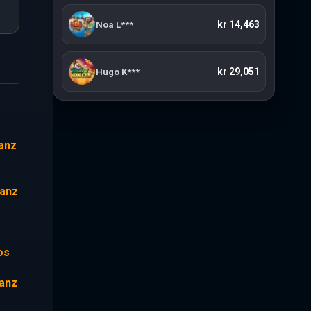
kr 14,463
Noa L***
kr 29,051
Hugo K***
hanz
hanz
os
hanz