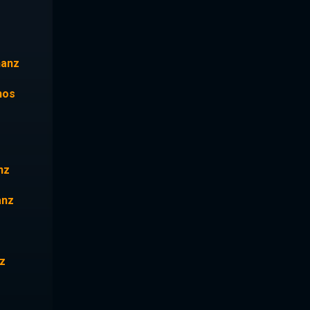
hanz
hos
nz
anz
nz