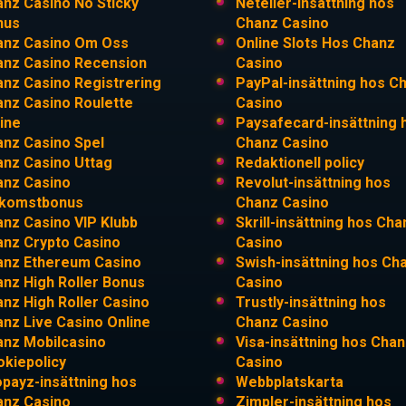
nz Casino No Sticky
Neteller-insättning hos
nus
Chanz Casino
anz Casino Om Oss
Online Slots Hos Chanz
anz Casino Recension
Casino
nz Casino Registrering
PayPal-insättning hos C
nz Casino Roulette
Casino
ine
Paysafecard-insättning 
nz Casino Spel
Chanz Casino
anz Casino Uttag
Redaktionell policy
anz Casino
Revolut-insättning hos
lkomstbonus
Chanz Casino
nz Casino VIP Klubb
Skrill-insättning hos Cha
anz Crypto Casino
Casino
anz Ethereum Casino
Swish-insättning hos Ch
nz High Roller Bonus
Casino
nz High Roller Casino
Trustly-insättning hos
nz Live Casino Online
Chanz Casino
anz Mobilcasino
Visa-insättning hos Cha
kiepolicy
Casino
payz-insättning hos
Webbplatskarta
anz Casino
Zimpler-insättning hos