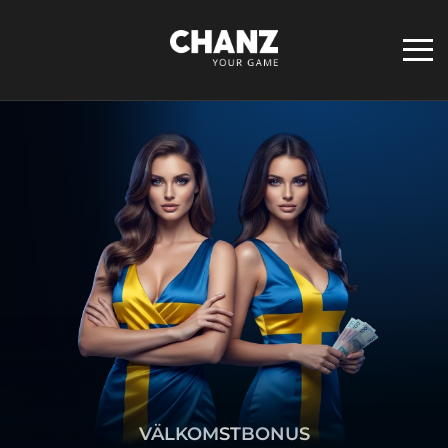
VÄLKOMSTBONUS