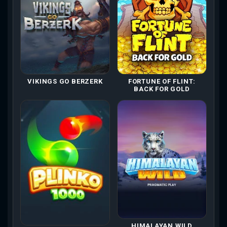
VIKINGS GO BERZERK
FORTUNE OF FLINT:
BACK FOR GOLD
HIMALAYAN WILD