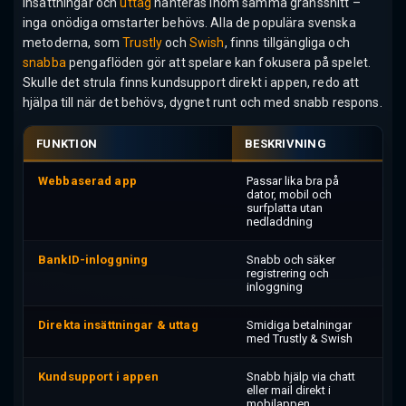
Insättningar och
uttag
hanteras inom samma gränssnitt –
inga onödiga omstarter behövs. Alla de populära svenska
metoderna, som
Trustly
och
Swish
, finns tillgängliga och
snabba
pengaflöden gör att spelare kan fokusera på spelet.
Skulle det strula finns kundsupport direkt i appen, redo att
hjälpa till när det behövs, dygnet runt och med snabb respons.
FUNKTION
BESKRIVNING
Webbaserad app
Passar lika bra på
dator, mobil och
surfplatta utan
nedladdning
BankID-inloggning
Snabb och säker
registrering och
inloggning
Direkta insättningar & uttag
Smidiga betalningar
med Trustly & Swish
Kundsupport i appen
Snabb hjälp via chatt
eller mail direkt i
mobilappen