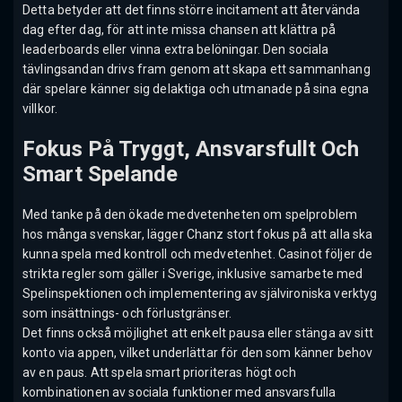
Detta betyder att det finns större incitament att återvända
dag efter dag, för att inte missa chansen att klättra på
leaderboards eller vinna extra belöningar. Den sociala
tävlingsandan drivs fram genom att skapa ett sammanhang
där spelare känner sig delaktiga och utmanade på sina egna
villkor.
Fokus På Tryggt, Ansvarsfullt Och
Smart Spelande
Med tanke på den ökade medvetenheten om spelproblem
hos många svenskar, lägger Chanz stort fokus på att alla ska
kunna spela med kontroll och medvetenhet. Casinot följer de
strikta regler som gäller i Sverige, inklusive samarbete med
Spelinspektionen och implementering av självironiska verktyg
som insättnings- och förlustgränser.
Det finns också möjlighet att enkelt pausa eller stänga av sitt
konto via appen, vilket underlättar för den som känner behov
av en paus. Att spela smart prioriteras högt och
kombinationen av sociala funktioner med ansvarsfulla