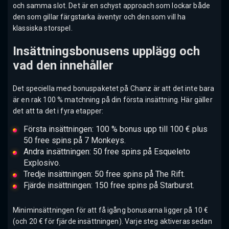
och samma slot. Det är en schyst approach som lockar både
den som gillar färgstarka äventyr och den som vill ha
klassiska storspel.
Insättningsbonusens upplägg och
vad den innehåller
Det speciella med bonuspaketet på Chanz är att det inte bara
är en rak 100 % matchning på din första insättning. Här gäller
det att ta det i fyra etapper:
Första insättningen: 100 % bonus upp till 100 € plus
50 free spins på 7 Monkeys.
Andra insättningen: 50 free spins på Esqueleto
Explosivo.
Tredje insättningen: 50 free spins på The Rift.
Fjärde insättningen: 150 free spins på Starburst.
Miniminsättningen för att få igång bonusarna ligger på 10 €
(och 20 € för fjärde insättningen). Varje steg aktiveras sedan