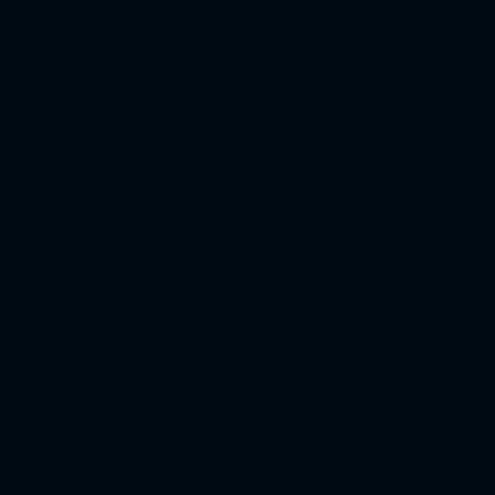
Support