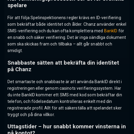
spelare
För att följa Spelinspektionens regler krävs en ID-verifiering
som bekräftar både identitet och ålder. Chanz använder enkel
SMS-verifiering och du kan ofta komplettera med
BankID
för
en snabb och säker verifiering. Det är inga oändliga dokument
som ska skickas fram och tillbaka – allt går snabbt och
smidigt.
Snabbaste sätten att bekräfta din identitet
på Chanz
Det smartaste och snabbaste är att använda BankID direkt i
registreringen eller genom casinots verifieringssystem. Har
du inte BankID kommer ett SMS med kod som bekräftar din
telefon, och födelsedatum kontrolleras enkelt med din
registrerade profil. Allt för att säkerställa att spelandet sker
tryggt och på dina villkor.
Uttagstider – hur snabbt kommer vinsterna in
på kontot?