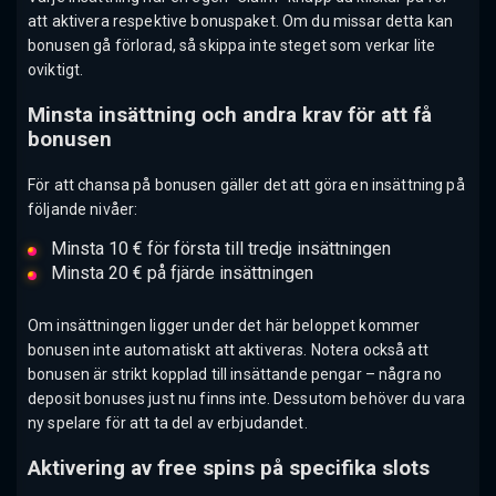
att aktivera respektive bonuspaket. Om du missar detta kan
bonusen gå förlorad, så skippa inte steget som verkar lite
oviktigt.
Minsta insättning och andra krav för att få
bonusen
För att chansa på bonusen gäller det att göra en insättning på
följande nivåer:
Minsta 10 € för första till tredje insättningen
Minsta 20 € på fjärde insättningen
Om insättningen ligger under det här beloppet kommer
bonusen inte automatiskt att aktiveras. Notera också att
bonusen är strikt kopplad till insättande pengar – några no
deposit bonuses just nu finns inte. Dessutom behöver du vara
ny spelare för att ta del av erbjudandet.
Aktivering av free spins på specifika slots