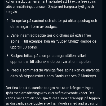
kul gimmick, utan en smart möjlighet att få extra free spins
utöver insättningsbonusen. Systemet fungerar tydligt och
stegvis:
Du spelar på casinot och stöter på olika uppdrag och
utmaningar i form av badges.
Varje insamlad badge ger dig chans på extra free
spins – till exempel kan en ”Super Chanz”-badge ge
upp till 50 spins.
Badges hittas på slumpmässiga ställen, vilket
uppmuntrar till utforskande och variation i spelen.
Precis som med de vanliga free spins kan du använda
dem på signaturslots som Starburst och 7 Monkeys.
Det fina är att du samlar badges helt utan krångel – inget
tjafs med omsättningskrav eller svåraktiverade koder. Det
känns mer som en bonusjakts-resa som bara läggs på toppen
av din vanliga spelupplevelse. I jämförelse med andra casinon