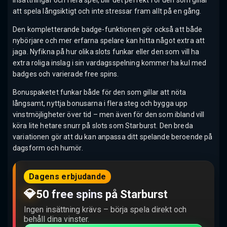
insättningar och flera spel, blir det perfekt för den som gillar
att spela långsiktigt och inte stressar fram allt på en gång.
Den kompletterande badge-funktionen gör också att både
nybörjare och mer erfarna spelare kan hitta något extra att
jaga. Nyfikna på hur olika slots funkar eller den som vill ha
extra roliga inslag i sin vardagsspelning kommer ha kul med
badges och varierade free spins.
Bonuspaketet funkar både för den som gillar att nöta
långsamt, nyttja bonusarna i flera steg och bygga upp
vinstmöjligheter över tid – men även för den som ibland vill
köra lite hetare snurr på slots som Starburst. Den breda
variationen gör att du kan anpassa ditt spelande beroende på
dagsform och humör.
Dagens erbjudande
💎
50 free spins på Starburst
Ingen insättning krävs – börja spela direkt och
behåll dina vinster.