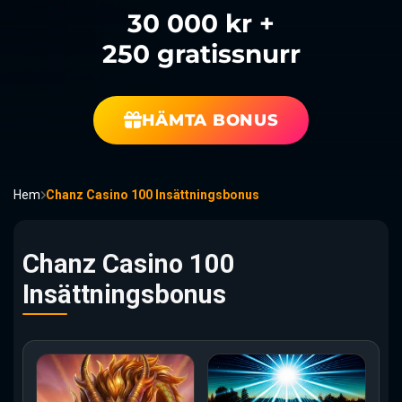
30 000 kr +
250 gratissnurr
HÄMTA BONUS
Hem
Chanz Casino 100 Insättningsbonus
Chanz Casino 100
Insättningsbonus