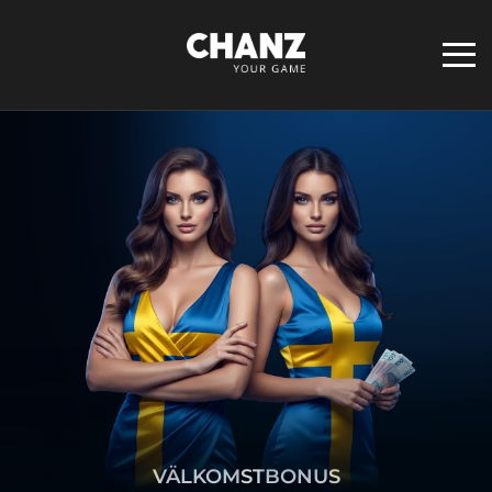
VÄLKOMSTBONUS