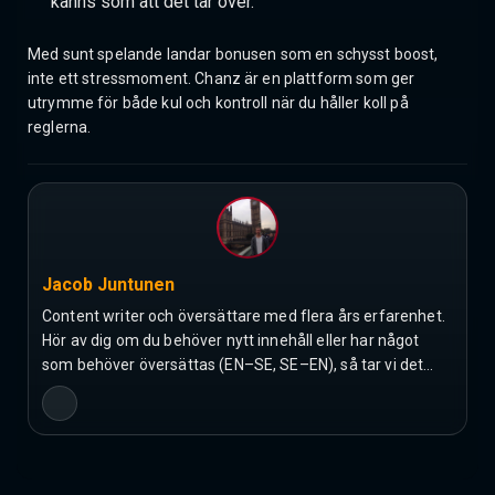
känns som att det tar över.
Med sunt spelande landar bonusen som en schysst boost,
inte ett stressmoment. Chanz är en plattform som ger
utrymme för både kul och kontroll när du håller koll på
reglerna.
Jacob Juntunen
Content writer och översättare med flera års erfarenhet.
Hör av dig om du behöver nytt innehåll eller har något
som behöver översättas (EN–SE, SE–EN), så tar vi det…