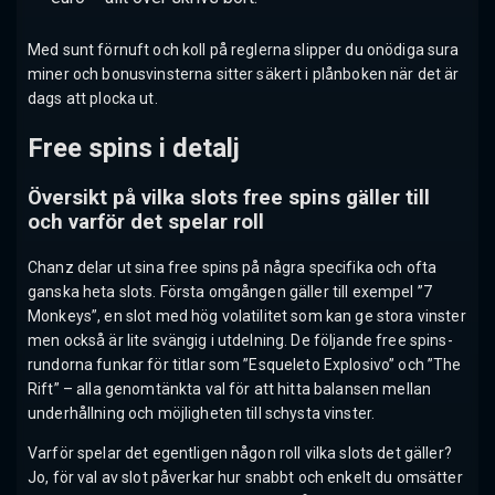
Med sunt förnuft och koll på reglerna slipper du onödiga sura
miner och bonusvinsterna sitter säkert i plånboken när det är
dags att plocka ut.
Free spins i detalj
Översikt på vilka slots free spins gäller till
och varför det spelar roll
Chanz delar ut sina free spins på några specifika och ofta
ganska heta slots. Första omgången gäller till exempel ”7
Monkeys”, en slot med hög volatilitet som kan ge stora vinster
men också är lite svängig i utdelning. De följande free spins-
rundorna funkar för titlar som ”Esqueleto Explosivo” och ”The
Rift” – alla genomtänkta val för att hitta balansen mellan
underhållning och möjligheten till schysta vinster.
Varför spelar det egentligen någon roll vilka slots det gäller?
Jo, för val av slot påverkar hur snabbt och enkelt du omsätter