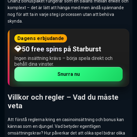
Chanz bonuspaket fungerar som en balans mellan enkelt och
komplext – det är lätt att hänga med men ändå spännande
nog för att ta in varje steg i processen utan att behöva
skynda.
Dagens erbjudande
💎
50 free spins på Starburst
Ingen insättning krävs – börja spela direkt och
behåll dina vinster.
Snurra nu
Villkor och regler – Vad du måste
veta
Att förstå reglerna kring en casinoinsättning och bonus kan
kännas som en djungel. Vad betyder egentligen
omsättningskrav? Hur påverkar det att olika spel bidrar olika