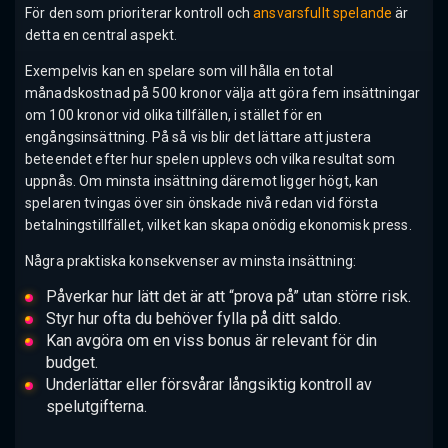
För den som prioriterar kontroll och
ansvarsfullt spelande
är
detta en central aspekt.
Exempelvis kan en spelare som vill hålla en total
månadskostnad på 500 kronor välja att göra fem insättningar
om 100 kronor vid olika tillfällen, i stället för en
engångsinsättning. På så vis blir det lättare att justera
beteendet efter hur spelen upplevs och vilka resultat som
uppnås. Om minsta insättning däremot ligger högt, kan
spelaren tvingas över sin önskade nivå redan vid första
betalningstillfället, vilket kan skapa onödig ekonomisk press.
Några praktiska konsekvenser av minsta insättning:
Påverkar hur lätt det är att “prova på” utan större risk.
Styr hur ofta du behöver fylla på ditt saldo.
Kan avgöra om en viss bonus är relevant för din
budget.
Underlättar eller försvårar långsiktig kontroll av
spelutgifterna.