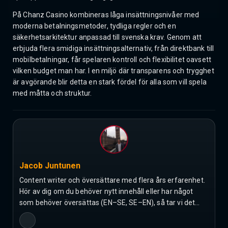
På Chanz Casino kombineras låga insättningsnivåer med
moderna betalningsmetoder, tydliga regler och en
säkerhetsarkitektur anpassad till svenska krav. Genom att
erbjuda flera smidiga insättningsalternativ, från direktbank till
mobilbetalningar, får spelaren kontroll och flexibilitet oavsett
vilken budget man har. I en miljö där transparens och trygghet
är avgörande blir detta en stark fördel för alla som vill spela
med måtta och struktur.
Jacob Juntunen
Content writer och översättare med flera års erfarenhet.
Hör av dig om du behöver nytt innehåll eller har något
som behöver översättas (EN–SE, SE–EN), så tar vi det…