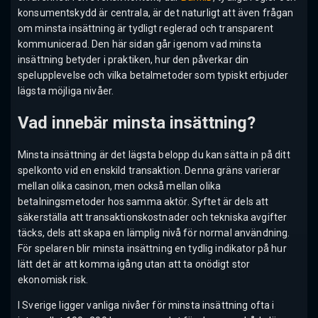
konsumentskydd är centrala, är det naturligt att även frågan
om minsta insättning är tydligt reglerad och transparent
kommunicerad. Den här sidan går igenom vad minsta
insättning betyder i praktiken, hur den påverkar din
spelupplevelse och vilka betalmetoder som typiskt erbjuder
lägsta möjliga nivåer.
Vad innebär minsta insättning?
Minsta insättning är det lägsta belopp du kan sätta in på ditt
spelkonto vid en enskild transaktion. Denna gräns varierar
mellan olika casinon, men också mellan olika
betalningsmetoder hos samma aktör. Syftet är dels att
säkerställa att transaktionskostnader och tekniska avgifter
täcks, dels att skapa en lämplig nivå för normal användning.
För spelaren blir minsta insättning en tydlig indikator på hur
lätt det är att komma igång utan att ta onödigt stor
ekonomisk risk.
I Sverige ligger vanliga nivåer för minsta insättning ofta i