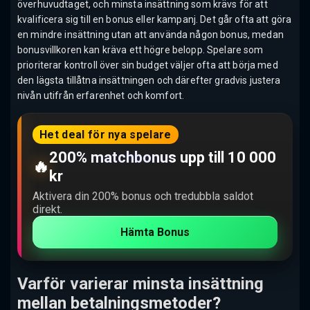
överhuvudtaget, och minsta insättning som krävs för att
kvalificera sig till en bonus eller kampanj. Det går ofta att göra
en mindre insättning utan att använda någon bonus, medan
bonusvillkoren kan kräva ett högre belopp. Spelare som
prioriterar kontroll över sin budget väljer ofta att börja med
den lägsta tillåtna insättningen och därefter gradvis justera
nivån utifrån erfarenhet och komfort.
Het deal för nya spelare
200% matchbonus upp till 10 000
🔥
kr
Aktivera din 200% bonus och tredubbla saldot
direkt.
Hämta Bonus
Varför varierar minsta insättning
mellan betalningsmetoder?