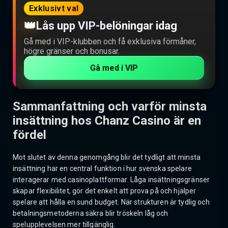
Exklusivt val
👑
Lås upp VIP-belöningar idag
Gå med i VIP-klubben och få exklusiva förmåner,
högre gränser och bonusar.
Gå med i VIP
Sammanfattning och varför minsta
insättning hos Chanz Casino är en
fördel
Mot slutet av denna genomgång blir det tydligt att minsta
insättning har en central funktion i hur svenska spelare
interagerar med casinoplattformar. Låga insättningsgränser
skapar flexibilitet, gör det enkelt att prova på och hjälper
spelare att hålla en sund budget. När strukturen är tydlig och
betalningsmetoderna säkra blir tröskeln låg och
spelupplevelsen mer tillgänglig.