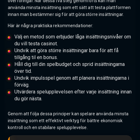
överföringar. När dessa två steg genomförts kan man
använda minsta insättning som ett sätt att testa plattformen
innan man bestämmer sig för att göra större insättningar.
Här är några praktiska rekommendationer:
Välj en metod som erbjuder låga insättningsnivåer om
du vill testa casinot.
Undvik att göra större insättningar bara för att få
tillgång til en bonus.
Håll dig till din spelbudget och sprid insättningarna
över tid.
Undvik impulsspel genom att planera insättningarna i
förväg.
Utvärdera spelupplevelsen efter varje insättning innan
du gör nästa.
Genom att följa dessa principer kan spelare använda minsta
insättning som ett effektivt verktyg för bättre ekonomisk
kontroll och en stabilare spelupplevelse.