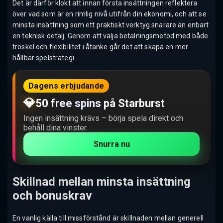
Det är därför klokt att innan första insättningen reflektera
över vad som är en rimlig nivå utifrån din ekonomi, och att se
minsta insättning som ett praktiskt verktyg snarare än enbart
en teknisk detalj. Genom att välja betalningsmetod med både
tröskel och flexibilitet i åtanke går det att skapa en mer
hållbar spelstrategi.
Dagens erbjudande
💎
50 free spins på Starburst
Ingen insättning krävs – börja spela direkt och
behåll dina vinster.
Snurra nu
Skillnad mellan minsta insättning
och bonuskrav
En vanlig källa till missförstånd är skillnaden mellan generell