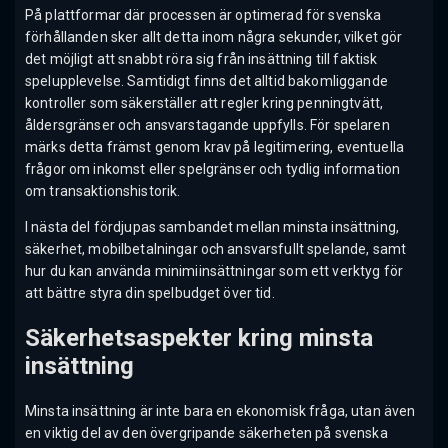
På plattformar där processen är optimerad för svenska
förhållanden sker allt detta inom några sekunder, vilket gör
det möjligt att snabbt röra sig från insättning till faktisk
spelupplevelse. Samtidigt finns det alltid bakomliggande
kontroller som säkerställer att regler kring penningtvätt,
åldersgränser och ansvarstagande uppfylls. För spelaren
märks detta främst genom krav på legitimering, eventuella
frågor om inkomst eller spelgränser och tydlig information
om transaktionshistorik.
I nästa del fördjupas sambandet mellan minsta insättning,
säkerhet, mobilbetalningar och ansvarsfullt spelande, samt
hur du kan använda minimiinsättningar som ett verktyg för
att bättre styra din spelbudget över tid.
Säkerhetsaspekter kring minsta
insättning
Minsta insättning är inte bara en ekonomisk fråga, utan även
en viktig del av den övergripande säkerheten på svenska