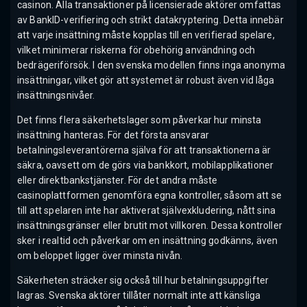
casinon. Alla transaktioner på licensierade aktörer omfattas
av BankID-verifiering och strikt datakryptering. Detta innebär
att varje insättning måste kopplas till en verifierad spelare,
vilket minimerar riskerna för obehörig användning och
bedrägeriförsök. I den svenska modellen finns inga anonyma
insättningar, vilket gör att systemet är robust även vid låga
insättningsnivåer.
Det finns flera säkerhetslager som påverkar hur minsta
insättning hanteras. För det första ansvarar
betalningsleverantörerna själva för att transaktionerna är
säkra, oavsett om de görs via bankkort, mobilapplikationer
eller direktbankstjänster. För det andra måste
casinoplattformen genomföra egna kontroller, såsom att se
till att spelaren inte har aktiverat självexkludering, nått sina
insättningsgränser eller brutit mot villkoren. Dessa kontroller
sker i realtid och påverkar om en insättning godkänns, även
om beloppet ligger över minsta nivån.
Säkerheten sträcker sig också till hur betalningsuppgifter
lagras. Svenska aktörer tillåter normalt inte att känsliga