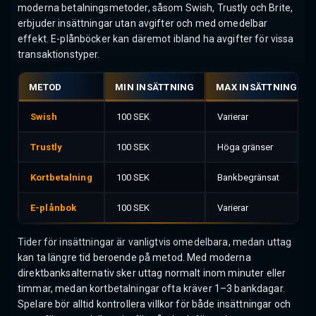
moderna betalningsmetoder, såsom Swish, Trustly och Brite,
erbjuder insättningar utan avgifter och med omedelbar
effekt. E-plånböcker kan däremot ibland ha avgifter för vissa
transaktionstyper.
METOD
MIN INSÄTTNING
MAX INSÄTTNING
Swish
100 SEK
Varierar
Trustly
100 SEK
Höga gränser
Kortbetalning
100 SEK
Bankbegränsat
E-plånbok
100 SEK
Varierar
Tider för insättningar är vanligtvis omedelbara, medan uttag
kan ta längre tid beroende på metod. Med moderna
direktbanksalternativ sker uttag normalt inom minuter eller
timmar, medan kortbetalningar ofta kräver 1–3 bankdagar.
Spelare bör alltid kontrollera villkor för både insättningar och