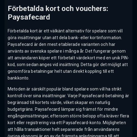
Förbetalda kort och vouchers:
Paysafecard
Förbetalda kort är ett välkänt alternativ för spelare som vill
göra insättningar utan att dela bank- eller kortinformation.
Paysafecard är den mest etablerade varianten och har
använts av svenska spelare i många år. Det fungerar genom
att användaren köper ett förbetalt värdekort med en unik PIN-
kod, som sedan anges vid insättning. Detta gör det möjligt att
genomföra betalningar helt utan direkt koppling till ett
bankkonto.
Metoden är särskilt populär bland spelare som vill ha strikt
kontroll över sina insättningar. Varje Paysafecard-betalning är
begränsad till kortets värde, vilket skapar en naturlig
budgetgräns. Paysafecard lämpar sig främst för mindre
engångsinsättningar, eftersom större belopp ofta kräver flera
kort eller registrering via ett Paysafecard-konto. Möjligheten
att hålla transaktioner helt separerade från användarens
övriga ekonomi är en av de främsta anledningarna till att