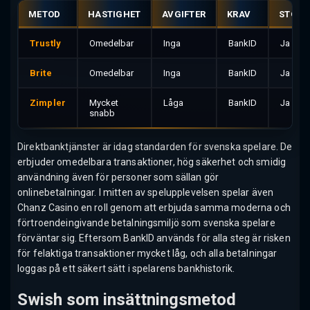
METOD
HASTIGHET
AVGIFTER
KRAV
STÖD 
Trustly
Omedelbar
Inga
BankID
Ja
Brite
Omedelbar
Inga
BankID
Ja
Zimpler
Mycket
Låga
BankID
Ja
snabb
Direktbanktjänster är idag standarden för svenska spelare. De
erbjuder omedelbara transaktioner, hög säkerhet och smidig
användning även för personer som sällan gör
onlinebetalningar. I mitten av spelupplevelsen spelar även
Chanz Casino en roll genom att erbjuda samma moderna och
förtroendeingivande betalningsmiljö som svenska spelare
förväntar sig. Eftersom BankID används för alla steg är risken
för felaktiga transaktioner mycket låg, och alla betalningar
loggas på ett säkert sätt i spelarens bankhistorik.
Swish som insättningsmetod