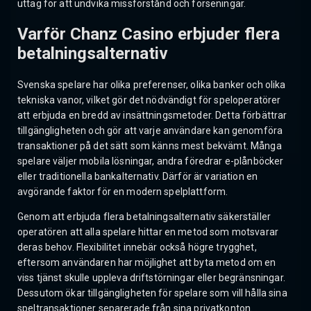
uttag för att undvika missförstånd och förseningar.
Varför Chanz Casino erbjuder flera
betalningsalternativ
Svenska spelare har olika preferenser, olika banker och olika
tekniska vanor, vilket gör det nödvändigt för speloperatörer
att erbjuda en bredd av insättningsmetoder. Detta förbättrar
tillgängligheten och gör att varje användare kan genomföra
transaktioner på det sätt som känns mest bekvämt. Många
spelare väljer mobila lösningar, andra föredrar e-plånböcker
eller traditionella bankalternativ. Därför är variation en
avgörande faktor för en modern spelplattform.
Genom att erbjuda flera betalningsalternativ säkerställer
operatören att alla spelare hittar en metod som motsvarar
deras behov. Flexibilitet innebär också högre trygghet,
eftersom användaren har möjlighet att byta metod om en
viss tjänst skulle uppleva driftstörningar eller begränsningar.
Dessutom ökar tillgängligheten för spelare som vill hålla sina
speltransaktioner separerade från sina privatkonton.