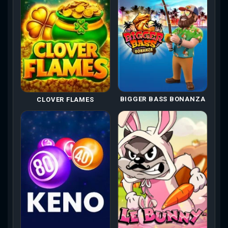
BIGGER BASS BONANZA
CLOVER FLAMES