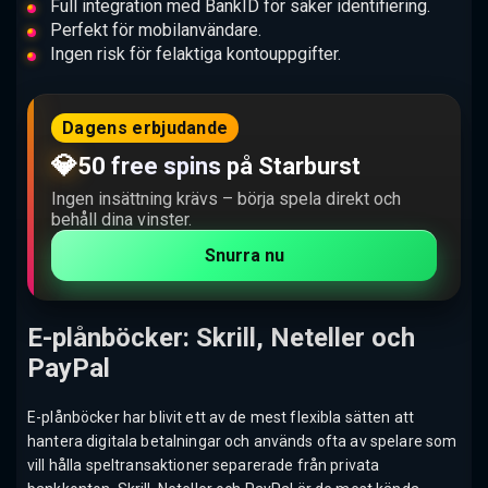
Full integration med BankID för säker identifiering.
Perfekt för mobilanvändare.
Ingen risk för felaktiga kontouppgifter.
Dagens erbjudande
💎
50 free spins på Starburst
Ingen insättning krävs – börja spela direkt och
behåll dina vinster.
Snurra nu
E-plånböcker: Skrill, Neteller och
PayPal
E-plånböcker har blivit ett av de mest flexibla sätten att
hantera digitala betalningar och används ofta av spelare som
vill hålla speltransaktioner separerade från privata