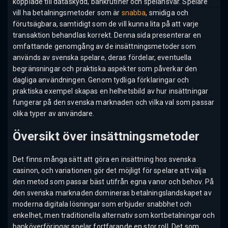
kopplade till dataskydd, bankrutiner och spelansvar. Spelare
vill ha betalningsmetoder som är
snabba
, smidiga och
förutsägbara, samtidigt som de vill kunna lita på att varje
transaktion behandlas korrekt. Denna sida presenterar en
omfattande genomgång av de insättningsmetoder som
används av svenska spelare, deras fördelar, eventuella
begränsningar och praktiska aspekter som påverkar den
dagliga användningen. Genom tydliga förklaringar och
praktiska exempel skapas en helhetsbild av hur insättningar
fungerar på den svenska marknaden och vilka val som passar
olika typer av användare.
Översikt över insättningsmetoder
Det finns många sätt att göra en insättning hos svenska
casinon, och variationen gör det möjligt för spelare att välja
den metod som passar bäst utifrån egna vanor och behov. På
den svenska marknaden domineras betalningslandskapet av
moderna digitala lösningar som erbjuder snabbhet och
enkelhet, men traditionella alternativ som kortbetalningar och
banköverföringar spelar fortfarande en stor roll. Det som