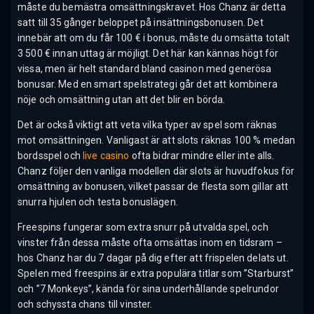
måste du bemästra omsättningskravet. Hos Chanz är detta
satt till 35 gånger beloppet på insättningsbonusen. Det
innebär att om du får 100 € i bonus, måste du omsätta totalt
3 500 € innan uttag är möjligt. Det här kan kännas högt för
vissa, men är helt standard bland casinon med generösa
bonusar. Med en smart spelstrategi går det att kombinera
nöje och omsättning utan att det blir en börda.
Det är också viktigt att veta vilka typer av spel som räknas
mot omsättningen. Vanligast är att slots räknas 100 % medan
bordsspel och
live casino
ofta bidrar mindre eller inte alls.
Chanz följer den vanliga modellen där slots är huvudfokus för
omsättning av bonusen, vilket passar de flesta som gillar att
snurra hjulen och testa bonuslägen.
Freespins fungerar som extra snurr på utvalda spel, och
vinster från dessa måste ofta omsättas inom en tidsram –
hos Chanz har du 7 dagar på dig efter att frispelen delats ut.
Spelen med freespins är extra populära titlar som ”Starburst”
och ”7 Monkeys”, kända för sina underhållande spelrundor
och schyssta chans till vinster.