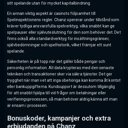
sitt spelande utan för mycket kapitalbindning.
En annan viktig aspekt är casinots följsamhet till
Spelinspektionens regler. Chanz opererar under tillstånd som
kräver tydliga ansvarsfulla spelverktyg, vilka snabbt kan ge
spelpauser eller självuteslutning för den som behöver det. Det
finns också alla standardverktyg för insättningsgränser,
självbedömningar och spelhistorik, vilket främjar ett sunt
spelande.
Säkerheten är på topp när det gäller både pengar och
personlig information. All data krypteras med den senaste
tekniken och transaktioner sker via säkra tjänster. Det ger
trygghet när man vet att inga obehöriga kan komma åt kontot
eller bankuppgifterna. Kundsupport är dessutom tillgänglig
för att snabbt hjälpa till vid frågor om betalningar eller
verifieringsprocessen, så man behöver aldrig känna att man
är ensam i processen.
Bonuskoder, kampanjer och extra
erbjudanden på Chanz