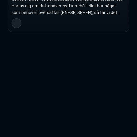
Hör av dig om du behöver nytt innehåll eller har något
som behöver översättas (EN–SE, SE–EN), så tar vi det…