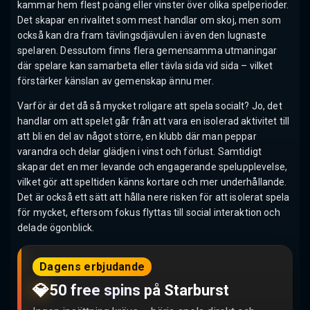
kammar hem flest poäng eller vinster över olika spelperioder.
Det skapar en rivalitet som mest handlar om skoj, men som
också kan dra fram tävlingsdjävulen i även den lugnaste
spelaren. Dessutom finns flera gemensamma utmaningar
där spelare kan samarbeta eller tävla sida vid sida – vilket
förstärker känslan av gemenskap ännu mer.
Varför är det då så mycket roligare att spela socialt? Jo, det
handlar om att spelet går från att vara en isolerad aktivitet till
att bli en del av något större, en klubb där man peppar
varandra och delar glädjen i vinst och förlust. Samtidigt
skapar det en mer levande och engagerande spelupplevelse,
vilket gör att speltiden känns kortare och mer underhållande.
Det är också ett sätt att hålla nere risken för att isolerat spela
för mycket, eftersom fokus flyttas till social interaktion och
delade ögonblick.
Dagens erbjudande
💎
50 free spins på Starburst