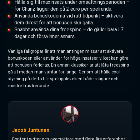
Hålla sig till maxinsats under omsättningsperioden –
för Chanz ligger den på 2 euro per spelrunda.
Använda bonuskoderna vid rätt tidpunkt – aktivera
dem direkt för att bonusen ska gälla.
Snabbt använda dina freespins – de gäller bara i 7
dagar och försvinner annars.
Vanliga fallgropar är att man antingen missar att aktivera
bonuskoden eller använder för höga insatser, vilket kan göra
att bonusen förloras. En annan klassiker är att låta freespins
gå ut medan man väntar för länge. Genom att hålla cool
styrning på detta blir spelupplevelsen både roligare och
mindre frustrerande.
Jacob Juntunen
Content writer och översättare med flera års erfarenhet.