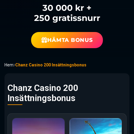
30 000 kr +
250 gratissnurr
HÄMTA BONUS
Hem
Chanz Casino 200 Insättningsbonus
Chanz Casino 200
Insättningsbonus