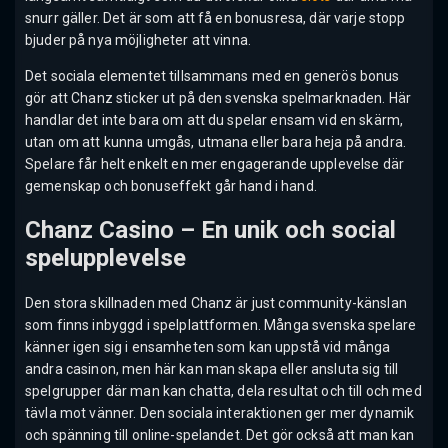
snurr gäller. Det är som att få en bonusresa, där varje stopp
bjuder på nya möjligheter att vinna.
Det sociala elementet tillsammans med en generös bonus
gör att Chanz sticker ut på den svenska spelmarknaden. Här
handlar det inte bara om att du spelar ensam vid en skärm,
utan om att kunna umgås, utmana eller bara heja på andra.
Spelare får helt enkelt en mer engagerande upplevelse där
gemenskap och bonuseffekt går hand i hand.
Chanz Casino – En unik och social
spelupplevelse
Den stora skillnaden med Chanz är just community-känslan
som finns inbyggd i spelplattformen. Många svenska spelare
känner igen sig i ensamheten som kan uppstå vid många
andra casinon, men här kan man skapa eller ansluta sig till
spelgrupper där man kan chatta, dela resultat och till och med
tävla mot vänner. Den sociala interaktionen ger mer dynamik
och spänning till online-spelandet. Det gör också att man kan