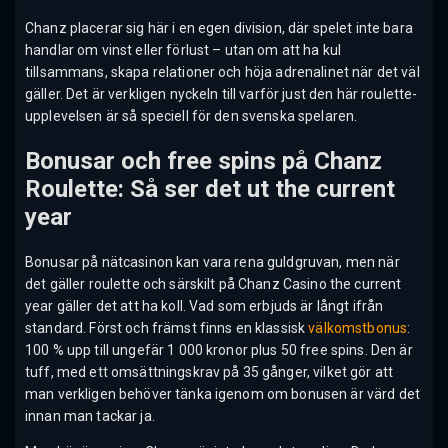
Chanz placerar sig här i en egen division, där spelet inte bara
handlar om vinst eller förlust – utan om att ha kul
tillsammans, skapa relationer och höja adrenalinet när det väl
gäller. Det är verkligen nyckeln till varför just den här roulette-
upplevelsen är så speciell för den svenska spelaren.
Bonusar och free spins på Chanz
Roulette: Så ser det ut the current
year
Bonusar på nätcasinon kan vara rena guldgruvan, men när
det gäller roulette och särskilt på Chanz Casino the current
year gäller det att ha koll. Vad som erbjuds är långt ifrån
standard. Först och främst finns en klassisk
välkomstbonus
:
100 % upp till ungefär 1 000 kronor plus 50 free spins. Den är
tuff, med ett omsättningskrav på 35 gånger, vilket gör att
man verkligen behöver tänka igenom om bonusen är värd det
innan man tackar ja.