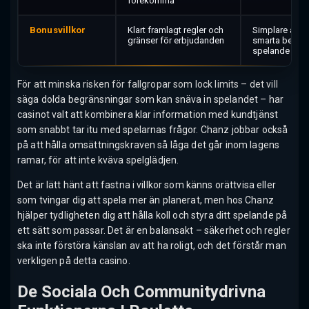
förekomma
Bonusvillkor
Klart framlagt regler och
Simplare att f
gränser för erbjudanden
smarta beslut 
spelande
För att minska risken för fallgropar som lock limits – det vill
säga dolda begränsningar som kan snäva in spelandet – har
casinot valt att kombinera klar information med kundtjänst
som snabbt tar itu med spelarnas frågor. Chanz jobbar också
på att hålla omsättningskraven så låga det går inom lagens
ramar, för att inte kväva spelglädjen.
Det är lätt hänt att fastna i villkor som känns orättvisa eller
som tvingar dig att spela mer än planerat, men hos Chanz
hjälper tydligheten dig att hålla koll och styra ditt spelande på
ett sätt som passar. Det är en balansakt – säkerhet och regler
ska inte förstöra känslan av att ha roligt, och det förstår man
verkligen på detta casino.
De Sociala Och Communitydrivna