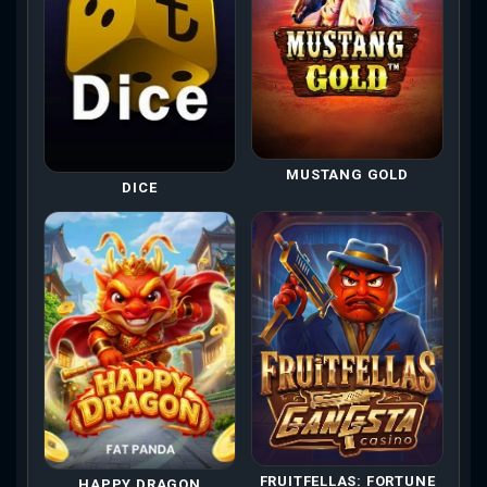
MUSTANG GOLD
DICE
FRUITFELLAS: FORTUNE
HAPPY DRAGON