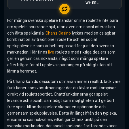
WHEEL
För många svenska spelare handlar online roulette inte bara
om spelets snurrande hjul, utan även om social interaktion
och äkta spelkänsla.
Chanz Casino
lyckas med en oslagbar
kombination av traditionell roulette och en social
spelupplevelse som är helt anpassad för just den svenska
marknaden. Här finns
live
roulette med riktiga dealers som
ger en genuin casinokänsla, något som många spelare
efterfrågar för att uppleva spänningen på riktigt utan att
lämna hemmet.
På Chanz kan du dessutom utmana vänner i realtid, tack vare
funktioner som vänutmaningar där du tävlar mot kompisar
direkt vid roulettebordet. Chattfunktionerna gör spelet
levande och socialt, samtidigt som möjligheten att ge bort
free spins till andra spelare skapar en spännande och
gemensam spelupplevelse. Detta är långt ifrån den typiska,
ensamma casinokvällen, vilket gör Chanz unikt på den
svenska marknaden där socialt spelande fortfarande växer.