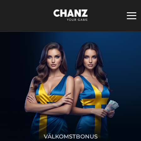
VÄLKOMSTBONUS