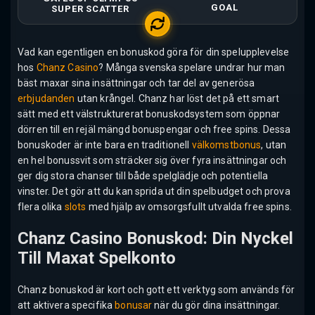
GOAL
SUPER SCATTER
Vad kan egentligen en bonuskod göra för din spelupplevelse
hos
Chanz Casino
? Många svenska spelare undrar hur man
bäst maxar sina insättningar och tar del av generösa
erbjudanden
utan krångel. Chanz har löst det på ett smart
sätt med ett välstrukturerat bonuskodsystem som öppnar
dörren till en rejäl mängd bonuspengar och free spins. Dessa
bonuskoder är inte bara en traditionell
välkomstbonus
, utan
en hel bonussvit som sträcker sig över fyra insättningar och
ger dig stora chanser till både spelglädje och potentiella
vinster. Det gör att du kan sprida ut din spelbudget och prova
flera olika
slots
med hjälp av omsorgsfullt utvalda free spins.
Chanz Casino Bonuskod: Din Nyckel
Till Maxat Spelkonto
Chanz bonuskod är kort och gott ett verktyg som används för
att aktivera specifika
bonusar
när du gör dina insättningar.