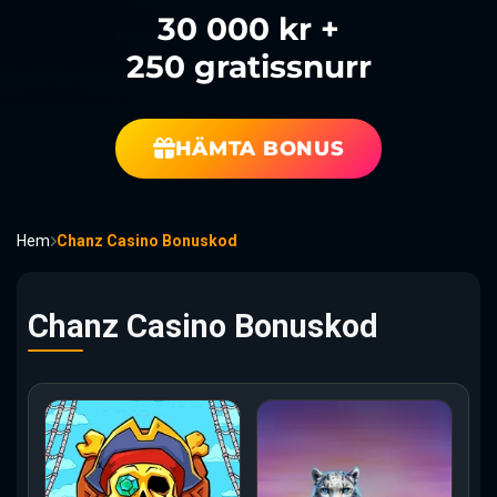
30 000 kr +
250 gratissnurr
HÄMTA BONUS
Hem
Chanz Casino Bonuskod
Chanz Casino Bonuskod