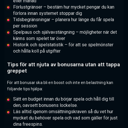
eller månad
Förlustgränser – bestäm hur mycket pengar du kan
förlora innan systemet stoppar dig
Tidsbegränsningar – planera hur länge du får spela
per session
Spelpaus och självavstängning – möjligheter när det
känns som spelet tar över
Historik och spelstatistik – för att se spelmönster
och hålla koll på utgifter
Tips för att njuta av bonusarna utan att tappa
greppet
För att bonusar ska bli en boost och inte en belastning kan
följande tips hjälpa:
Sätt en budget innan du börjar spela och håll dig till
den, oavsett bonusens lockelse.
Läs alltid igenom omsättningskraven så du vet hur
mycket du behöver spela och vad som gäller för just
dina freespins.