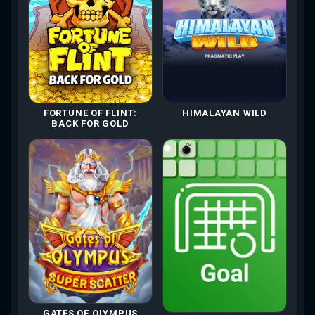
HIMALAYAN WILD
FORTUNE OF FLINT:
BACK FOR GOLD
GATES OF OLYMPUS