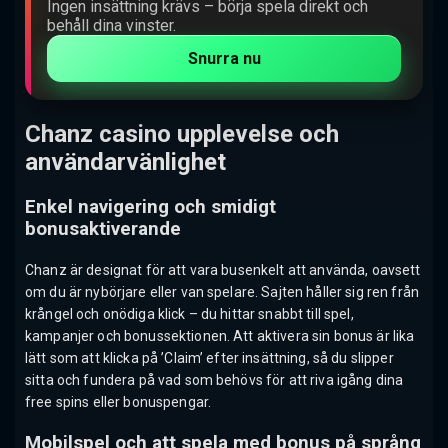
Ingen insättning krävs – börja spela direkt och
behåll dina vinster.
Snurra nu
Chanz casino upplevelse och
användarvänlighet
Enkel navigering och smidigt
bonusaktiverande
Chanz är designat för att vara busenkelt att använda, oavsett
om du är nybörjare eller van spelare. Sajten håller sig ren från
krångel och onödiga klick – du hittar snabbt till spel,
kampanjer och bonussektionen. Att aktivera sin bonus är lika
lätt som att klicka på ’Claim’ efter insättning, så du slipper
sitta och fundera på vad som behövs för att riva igång dina
free spins eller bonuspengar.
Mobilspel och att spela med bonus på språng