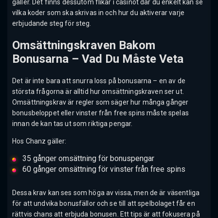
gäller. Det finns dessutom flikar i casinot där du enkelt kan se
vilka koder som ska skrivas in och hur du aktiverar varje
erbjudande steg för steg.
Omsättningskraven Bakom
Bonusarna – Vad Du Måste Veta
Det är inte bara att snurra loss på bonusarna – en av de
största frågorna är alltid hur omsättningskraven ser ut.
Omsättningskrav är regler som säger hur många gånger
bonusbeloppet eller vinster från free spins måste spelas
innan de kan tas ut som riktiga pengar.
Hos Chanz gäller:
35 gånger omsättning för bonuspengar
60 gånger omsättning för vinster från free spins
Dessa krav kan ses som höga av vissa, men de är väsentliga
för att undvika bonusfällor och se till att spelbolaget får en
rättvis chans att erbjuda bonusen. Ett tips är att fokusera på