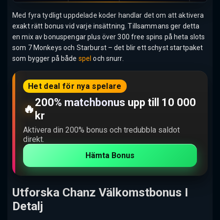
Med fyra tydligt uppdelade koder handlar det om att aktivera
exakt rätt bonus vid varje insättning. Tillsammans ger detta
en mix av bonuspengar plus över 300 free spins på heta slots
som 7 Monkeys och Starburst – det blir ett schyst startpaket
som bygger på både
spel
och snurr.
Het deal för nya spelare
200% matchbonus upp till 10 000
🔥
kr
Aktivera din 200% bonus och tredubbla saldot
direkt.
Hämta Bonus
Utforska Chanz Välkomstbonus I
Detalj