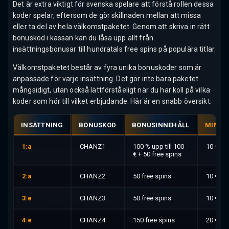
Det är extra viktigt för svenska spelare att förstå rollen dessa
koder spelar, eftersom de gör skillnaden mellan att missa
eller ta del av hela välkomstpaketet. Genom att skriva in rätt
bonuskod i kassan kan du låsa upp allt från
insättningsbonusar till hundratals free spins på populära titlar.
Välkomstpaketet består av fyra unika bonuskoder som är
anpassade för varje insättning. Det gör inte bara paketet
mångsidigt, utan också lättförståeligt när du har koll på vilka
koder som hör till vilket erbjudande. Här är en snabb översikt:
INSÄTTNING
BONUSKOD
BONUSINNEHÅLL
MINST
1:a
CHANZ1
100 % upp till 100
10 €
€ + 50 free spins
2:a
CHANZ2
50 free spins
10 €
3:e
CHANZ3
50 free spins
10 €
4:e
CHANZ4
150 free spins
20 €